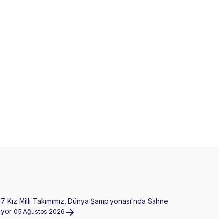
17 Kız Milli Takımımız, Dünya Şampiyonası'nda Sahne
Gloria Ail
ıyor
05 Ağustos 2026