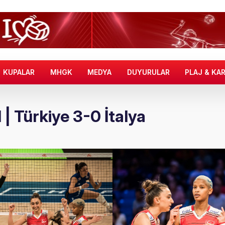
KUPALAR
MHGK
MEDYA
DUYURULAR
PLAJ & KA
l | Türkiye 3-0 İtalya