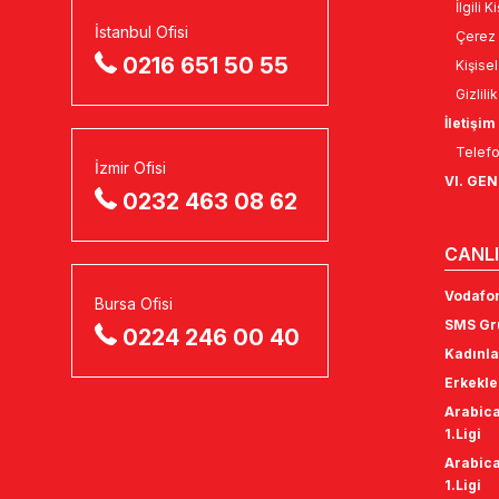
İlgili 
İstanbul Ofisi
Çerez 
0216 651 50 55
Kişise
Gizlili
İletişim
Telefo
İzmir Ofisi
VI. GE
0232 463 08 62
CANLI
Vodafon
Bursa Ofisi
SMS Gru
0224 246 00 40
Kadınla
Erkekle
Arabica
1.Ligi
Arabica
1.Ligi