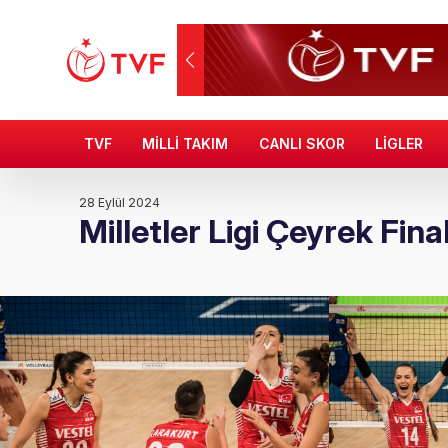
TVF
MİLLİ TAKIM
CANLI SKOR
LİGLER
28 Eylül 2024
Milletler Ligi Çeyrek Fina