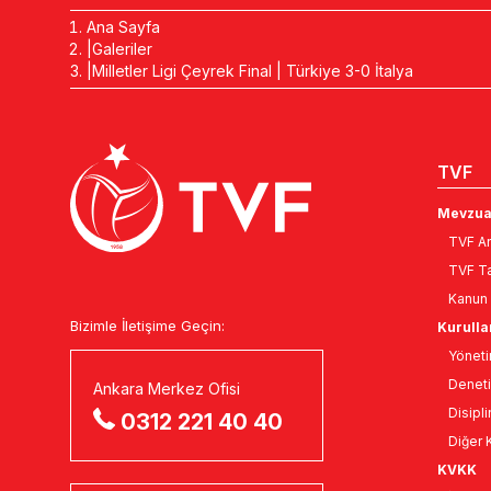
Ana Sayfa
Galeriler
Milletler Ligi Çeyrek Final | Türkiye 3-0 İtalya
TVF
Mevzua
TVF An
TVF Ta
Kanun 
Bizimle İletişime Geçin:
Kurulla
Yöneti
Deneti
Ankara Merkez Ofisi
Disipli
0312 221 40 40
Diğer K
KVKK