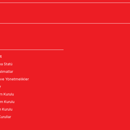
t
a Statü
limatlar
ve Yönetmelikler
r
m Kurulu
m Kurulu
n Kurulu
urullar