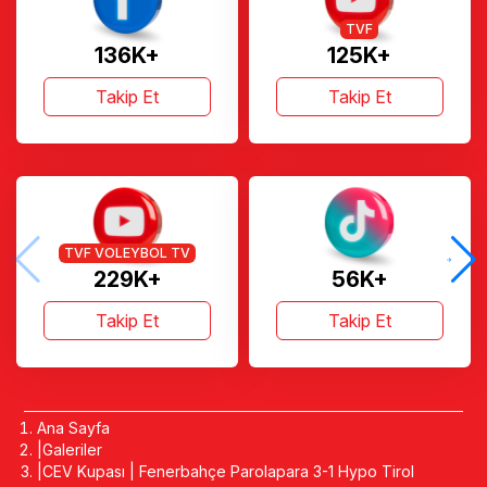
TVF
136K+
125K+
Takip Et
Takip Et
TVF VOLEYBOL TV
229K+
56K+
Takip Et
Takip Et
Ana Sayfa
Galeriler
CEV Kupası | Fenerbahçe Parolapara 3-1 Hypo Tirol