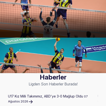
Haberler
Ligden Son Haberler Burada!
U17 Kız Milli Takımımız, ABD'ye 3-0 Mağlup Oldu
U17 E
07
07 A
Ağustos 2026