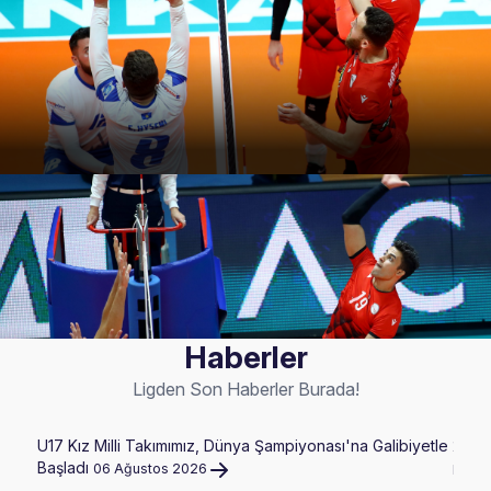
Haberler
Ligden Son Haberler Burada!
U17 Kız Milli Takımımız, Dünya Şampiyonası'na Galibiyetle
2026 
Başladı
06 Ağustos 2026
Hazir