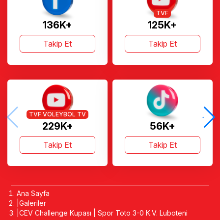
TVF
136K+
125K+
Takip Et
Takip Et
TVF VOLEYBOL TV
229K+
56K+
Takip Et
Takip Et
Ana Sayfa
Galeriler
CEV Challenge Kupası | Spor Toto 3-0 K.V. Luboteni