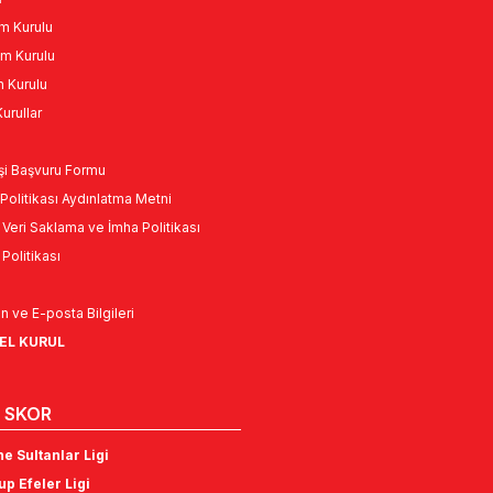
m Kurulu
m Kurulu
n Kurulu
urullar
Kişi Başvuru Formu
Politikası Aydınlatma Metni
l Veri Saklama ve İmha Politikası
k Politikası
n ve E-posta Bilgileri
NEL KURUL
 SKOR
e Sultanlar Ligi
p Efeler Ligi