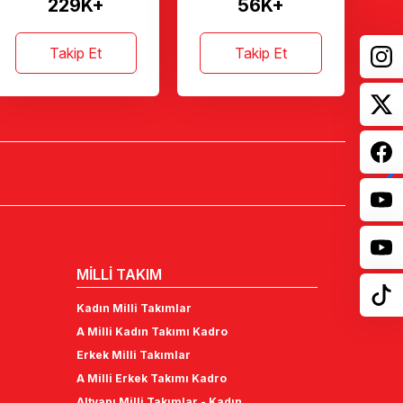
229K+
56K+
Takip Et
Takip Et
MİLLİ TAKIM
Kadın Milli Takımlar
A Milli Kadın Takımı Kadro
Erkek Milli Takımlar
A Milli Erkek Takımı Kadro
Altyapı Milli Takımlar - Kadın