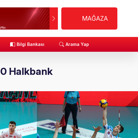
MAĞAZA
R
Bilgi Bankası
Arama Yap
3-0 Halkbank