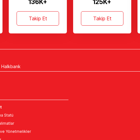
136K+
125K+
Takip Et
Takip Et
-0 Halkbank
t
a Statü
limatlar
ve Yönetmelikler
r