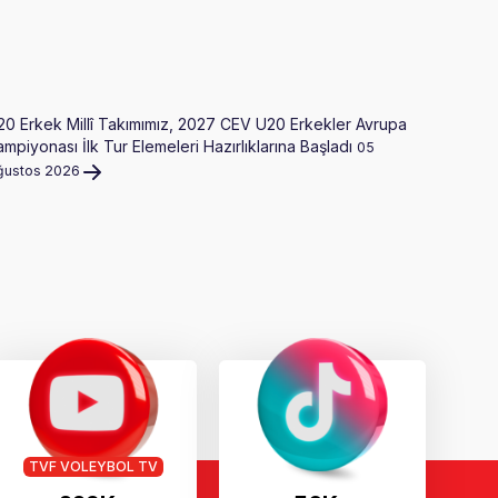
20 Erkek Millî Takımımız, 2027 CEV U20 Erkekler Avrupa
Gloria Ail
mpiyonası İlk Tur Elemeleri Hazırlıklarına Başladı
05
ğustos 2026
TVF VOLEYBOL TV