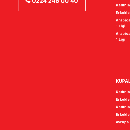
0224 246 00 40
Kadınla
Erkekle
Arabica
1.Ligi
Arabica
1.Ligi
KUPA
Kadınla
Erkekle
Kadınla
Erkekle
Avrupa 