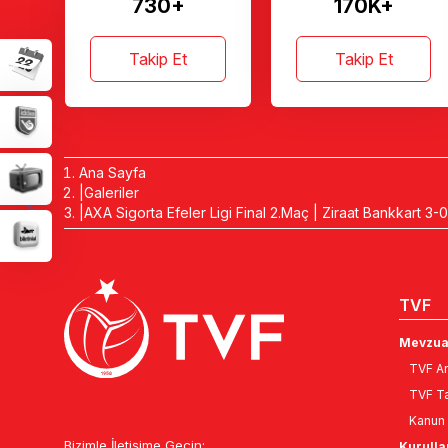
730+
170K+
Takip Et
Takip Et
Ana Sayfa
Galeriler
AXA Sigorta Efeler Ligi Final 2.Maç | Ziraat Bankkart 3
TVF
Mevzua
TVF An
TVF Ta
Kanun 
Bizimle İletişime Geçin:
Kurulla