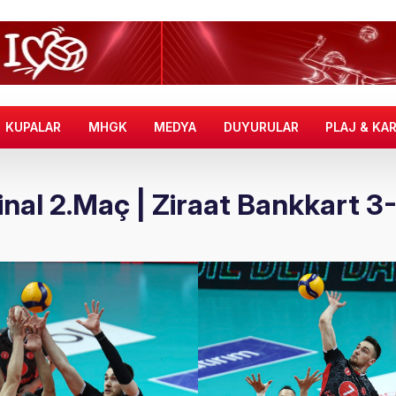
KUPALAR
MHGK
MEDYA
DUYURULAR
PLAJ & KA
Final 2.Maç | Ziraat Bankkart 