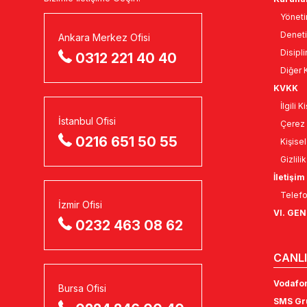
Yöneti
Deneti
Ankara Merkez Ofisi
Disipli
0312 221 40 40
Diğer K
KVKK
İlgili 
İstanbul Ofisi
Çerez 
0216 651 50 55
Kişise
Gizlili
İletişim
Telefo
İzmir Ofisi
VI. GE
0232 463 08 62
CANLI
Vodafon
Bursa Ofisi
SMS Gru