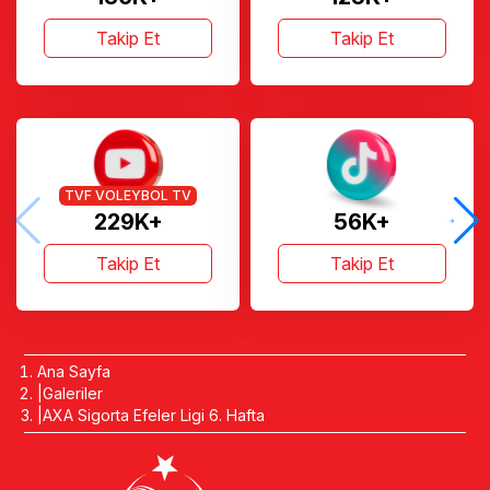
Takip Et
Takip Et
TVF VOLEYBOL TV
229K+
56K+
Takip Et
Takip Et
Ana Sayfa
Galeriler
AXA Sigorta Efeler Ligi 6. Hafta