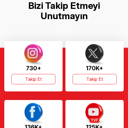
Bizi Takip Etmeyi
Unutmayın
730+
170K+
Takip Et
Takip Et
TVF
136K+
125K+