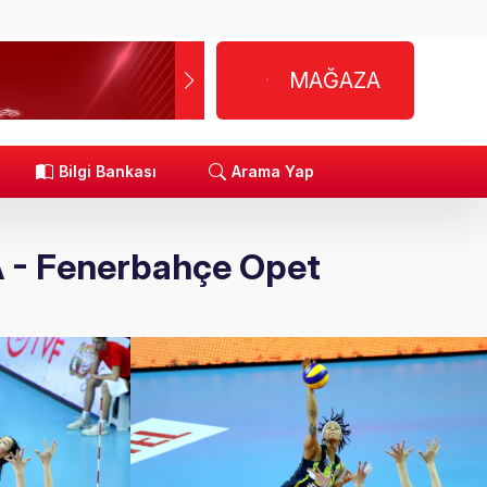
MAĞAZA
R
Bilgi Bankası
Arama Yap
rA - Fenerbahçe Opet