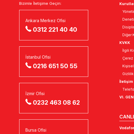
Yöneti
Deneti
Ankara Merkez Ofisi
Disipli
0312 221 40 40
Diğer K
KVKK
İlgili 
İstanbul Ofisi
Çerez 
0216 651 50 55
Kişise
Gizlili
İletişim
Telefo
İzmir Ofisi
VI. GE
0232 463 08 62
CANLI
Vodafon
Bursa Ofisi
SMS Gru