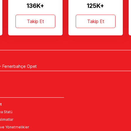
136K+
125K+
Takip Et
Takip Et
A - Fenerbahçe Opet
t
a Statü
limatlar
ve Yönetmelikler
r