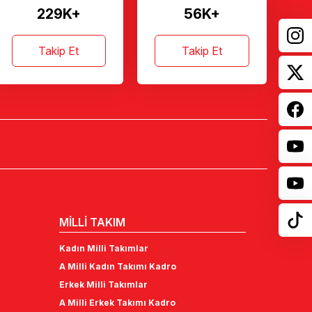
229K+
56K+
Takip Et
Takip Et
MİLLİ TAKIM
Kadın Milli Takımlar
A Milli Kadın Takımı Kadro
Erkek Milli Takımlar
A Milli Erkek Takımı Kadro
Altyapı Milli Takımlar - Kadın