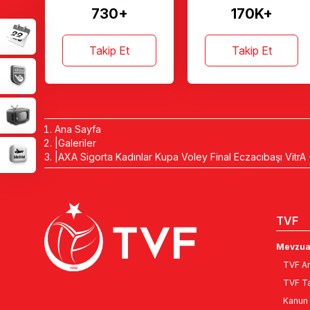
730+
170K+
Takip Et
Takip Et
Ana Sayfa
Galeriler
AXA Sigorta Kadınlar Kupa Voley Final Eczacıbaşı Vitr
TVF
Mevzua
TVF An
TVF Ta
Kanun 
Bizimle İletişime Geçin:
Kurulla