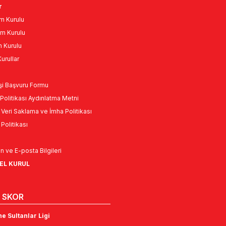
m Kurulu
m Kurulu
n Kurulu
urullar
Kişi Başvuru Formu
Politikası Aydınlatma Metni
l Veri Saklama ve İmha Politikası
k Politikası
n ve E-posta Bilgileri
NEL KURUL
 SKOR
e Sultanlar Ligi
p Efeler Ligi