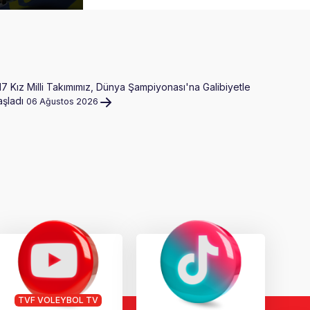
17 Kız Milli Takımımız, Dünya Şampiyonası'na Galibiyetle
U17 Erke
aşladı
06 Ağustos 2026
07 Ağust
TVF VOLEYBOL TV