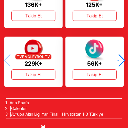
136K+
125K+
Takip Et
Takip Et
TVF VOLEYBOL TV
229K+
56K+
Takip Et
Takip Et
Ana Sayfa
Galeriler
Avrupa Altın Ligi Yarı Final | Hırvatistan 1-3 Türkiye