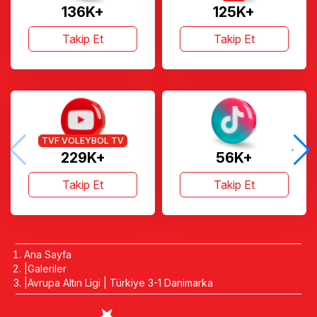
136K+
125K+
Takip Et
Takip Et
TVF VOLEYBOL TV
229K+
56K+
Takip Et
Takip Et
Ana Sayfa
Galeriler
Avrupa Altın Ligi | Türkiye 3-1 Danimarka