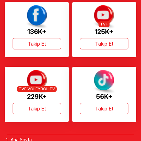
TVF
136K+
125K+
Takip Et
Takip Et
TVF VOLEYBOL TV
229K+
56K+
Takip Et
Takip Et
Ana Sayfa