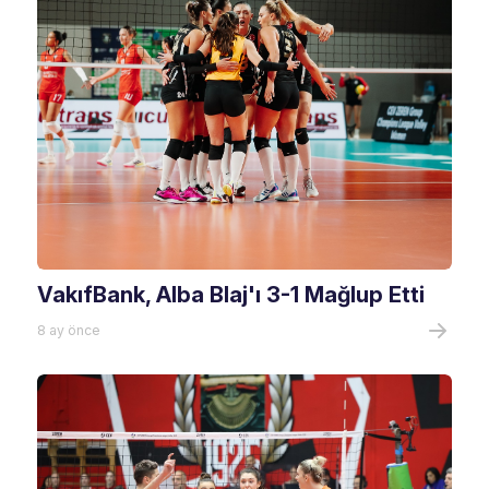
VakıfBank, Alba Blaj'ı 3-1 Mağlup Etti
8 ay önce