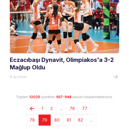
Eczacıbaşı Dynavit, Olimpiakos'a 3-2
Mağlup Oldu
8 ay önce
Toplam
12025
içerikten
937-948
arasını listelemektesiniz.
1
2
...
76
77
78
79
80
81
82
...