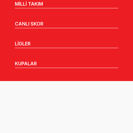
MİLLİ TAKIM
CANLI SKOR
LİGLER
KUPALAR
MHGK
MEDYA
DUYURULAR