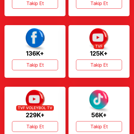
Takip Et
Takip Et
TVF
136K+
125K+
Takip Et
Takip Et
TVF VOLEYBOL TV
229K+
56K+
Takip Et
Takip Et