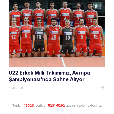
U22 Erkek Milli Takımımız, Avrupa
Şampiyonası'nda Sahne Alıyor
4 yıl önce
Toplam
12028
içerikten
5281-5292
arasını listelemektesiniz.