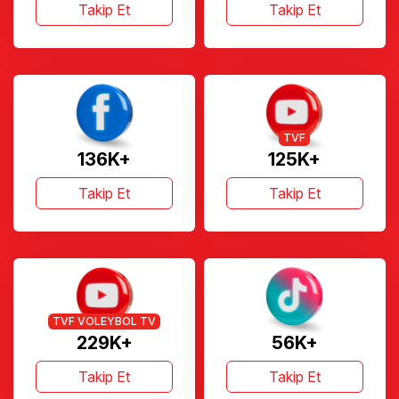
Takip Et
Takip Et
TVF
136K+
125K+
Takip Et
Takip Et
TVF VOLEYBOL TV
229K+
56K+
Takip Et
Takip Et