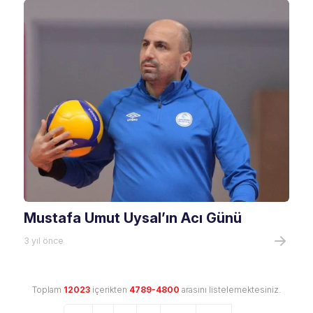
Mustafa Umut Uysal’ın Acı Günü
3 yıl önce
Toplam
12023
içerikten
4789-4800
arasını listelemektesiniz.