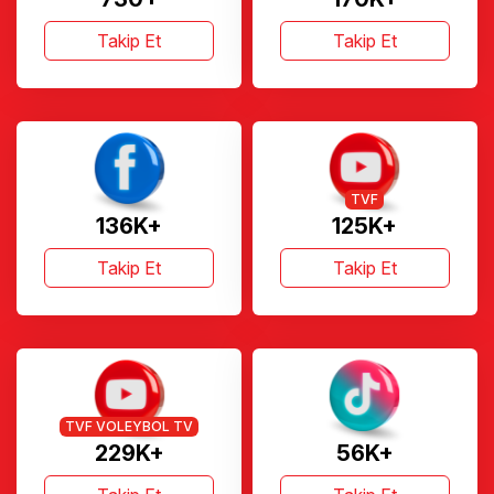
Takip Et
Takip Et
TVF
136K+
125K+
Takip Et
Takip Et
TVF VOLEYBOL TV
229K+
56K+