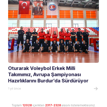
Oturarak Voleybol Erkek Milli
Takımımız, Avrupa Şampiyonası
Hazırlıklarını Burdur’da Sürdürüyor
1 yıl önce
Toplam
12028
içerikten
2317-2328
arasını listelemektesiniz.