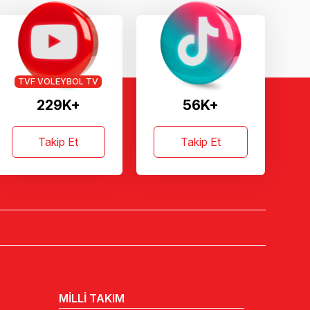
TVF VOLEYBOL TV
229K+
56K+
Takip Et
Takip Et
MİLLİ TAKIM