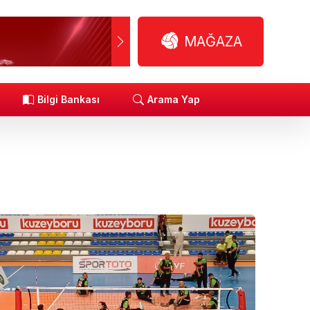
MAĞAZA
R
Bilgi Bankası
Arama Yap
.