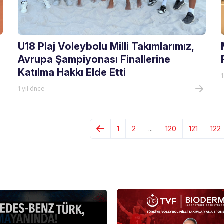
U18 Plaj Voleybolu Milli Takımlarımız,
Avrupa Şampiyonası Finallerine
Katılma Hakkı Elde Etti
1
1 yıl önce
1
2
...
120
121
122