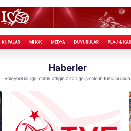
KUPALAR
MHGK
MEDYA
DUYURULAR
PLAJ & KA
Haberler
Voleybol ile ilgili merak ettiğiniz son gelişmelerin tümü burada