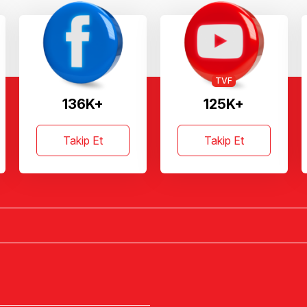
TVF
136K+
125K+
Takip Et
Takip Et