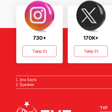
730+
170K+
Takip Et
Takip Et
Ana Sayfa
İçerikler
TVF