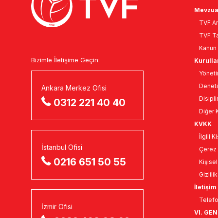
Mevzua
TVF An
TVF Ta
Kanun 
Bizimle İletişime Geçin:
Kurulla
Yöneti
Deneti
Ankara Merkez Ofisi
Disipli
0312 221 40 40
Diğer K
KVKK
İlgili 
İstanbul Ofisi
Çerez 
0216 651 50 55
Kişise
Gizlili
İletişim
Telefo
İzmir Ofisi
VI. GE