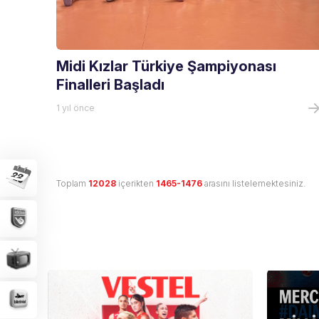
Midi Kızlar Türkiye Şampiyonası
Finalleri Başladı
1 yıl önce
Toplam
12028
içerikten
1465-1476
arasını listelemektesiniz.