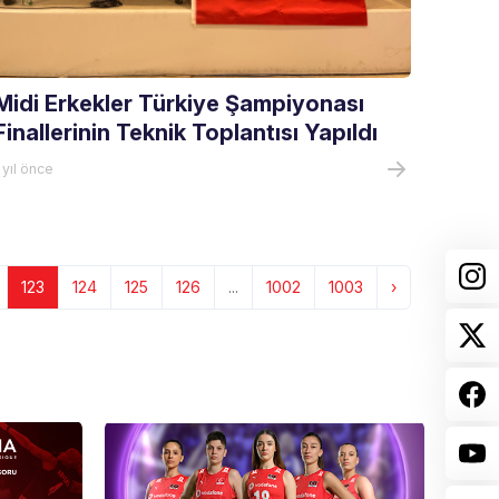
Midi Erkekler Türkiye Şampiyonası
Finallerinin Teknik Toplantısı Yapıldı
 yıl önce
123
124
125
126
...
1002
1003
›