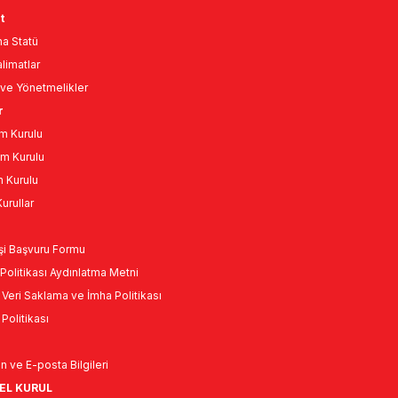
t
a Statü
limatlar
ve Yönetmelikler
r
m Kurulu
m Kurulu
n Kurulu
urullar
Kişi Başvuru Formu
Politikası Aydınlatma Metni
l Veri Saklama ve İmha Politikası
k Politikası
n ve E-posta Bilgileri
NEL KURUL