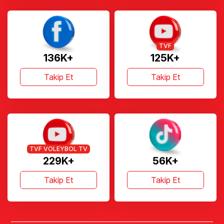
TVF
136K+
125K+
Takip Et
Takip Et
TVF VOLEYBOL TV
229K+
56K+
Takip Et
Takip Et