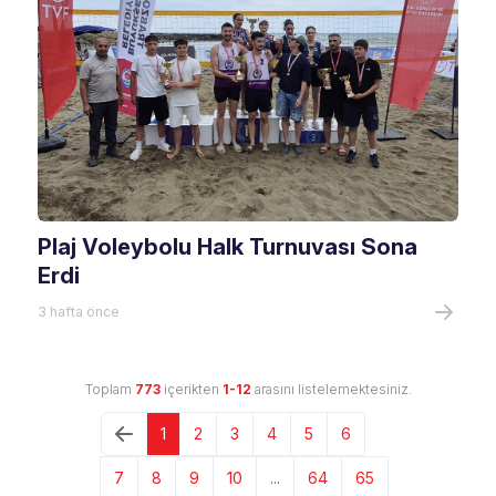
Plaj Voleybolu Halk Turnuvası Sona
Erdi
3 hafta önce
Toplam
773
içerikten
1-12
arasını listelemektesiniz.
1
2
3
4
5
6
7
8
9
10
...
64
65