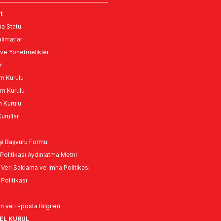
t
a Statü
limatlar
ve Yönetmelikler
r
m Kurulu
m Kurulu
n Kurulu
urullar
Kişi Başvuru Formu
Politikası Aydınlatma Metni
l Veri Saklama ve İmha Politikası
k Politikası
n ve E-posta Bilgileri
NEL KURUL