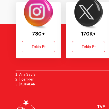
730+
170K+
Takip Et
Takip Et
Ana Sayfa
İçerikler
KUPALAR
TVF