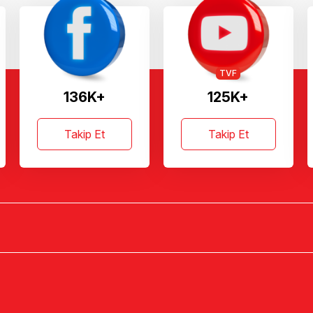
TVF
136K+
125K+
Takip Et
Takip Et