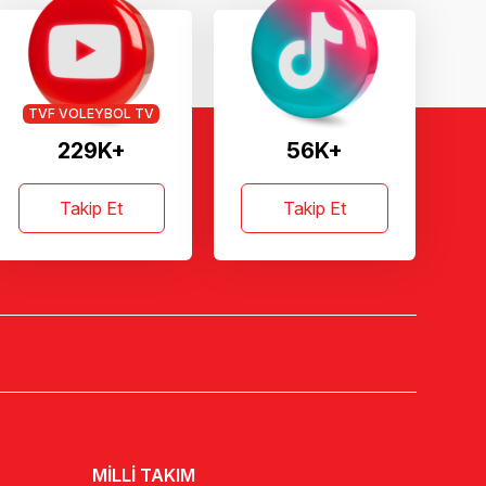
TVF VOLEYBOL TV
229K+
56K+
Takip Et
Takip Et
MİLLİ TAKIM