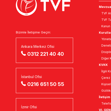
Mevzua
TVF An
TVF Ta
Kanun 
Bizimle İletişime Geçin:
Kurulla
Yöneti
Deneti
Ankara Merkez Ofisi
Disipli
0312 221 40 40
Diğer K
KVKK
İlgili 
İstanbul Ofisi
Çerez 
0216 651 50 55
Kişise
Gizlili
İletişim
Telefo
İzmir Ofisi
VI. GE