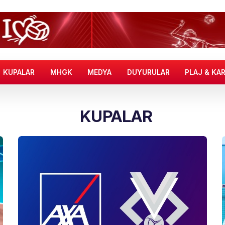
KUPALAR
MHGK
MEDYA
DUYURULAR
PLAJ & KA
KUPALAR