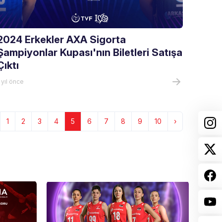
2024 Erkekler AXA Sigorta
Şampiyonlar Kupası'nın Biletleri Satışa
Çıktı
 yıl önce
1
2
3
4
5
6
7
8
9
10
›