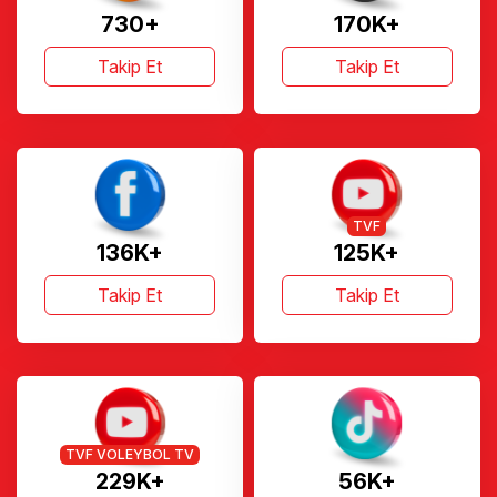
730+
170K+
Takip Et
Takip Et
TVF
136K+
125K+
Takip Et
Takip Et
TVF VOLEYBOL TV
229K+
56K+