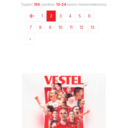
Toplam
150
içerikten
13-24
arasını listelemektesiniz.
1
2
3
4
5
6
7
8
9
10
11
12
13
›