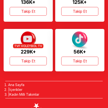
136K+
125K+
Takip Et
Takip Et
TVF VOLEYBOL TV
229K+
56K+
Takip Et
Takip Et
Ana Sayfa
İçerikler
Kadın Milli Takımlar