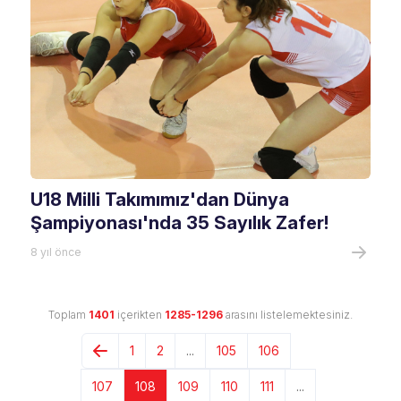
U18 Milli Takımımız'dan Dünya
Şampiyonası'nda 35 Sayılık Zafer!
8 yıl önce
Toplam
1401
içerikten
1285-1296
arasını listelemektesiniz.
1
2
...
105
106
107
108
109
110
111
...