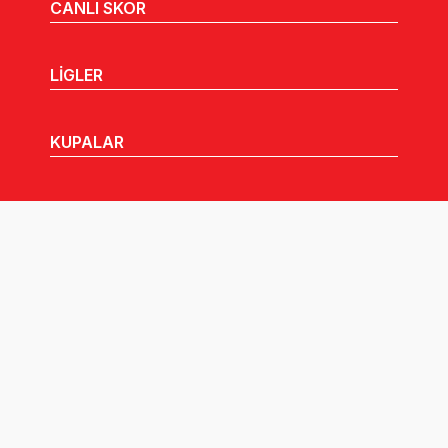
CANLI SKOR
LİGLER
KUPALAR
MHGK
MEDYA
DUYURULAR
Göz Atabileceğiniz Diğer Linkler: