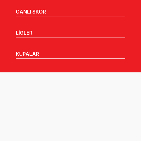
CANLI SKOR
LİGLER
KUPALAR
MHGK
MEDYA
DUYURULAR
Göz Atabileceğiniz Diğer Linkler: