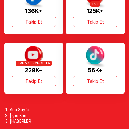
TVF
136K+
125K+
Takip Et
Takip Et
TVF VOLEYBOL TV
229K+
56K+
Takip Et
Takip Et
Ana Sayfa
İçerikler
HABERLER