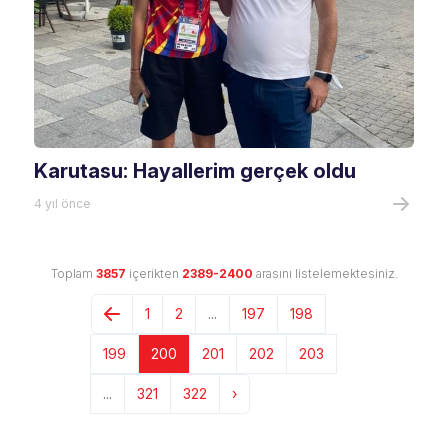
Karutasu: Hayallerim gerçek oldu
4 yıl önce
Toplam
3857
içerikten
2389-2400
arasını listelemektesiniz.
1
2
...
197
198
199
200
201
202
203
...
321
322
›