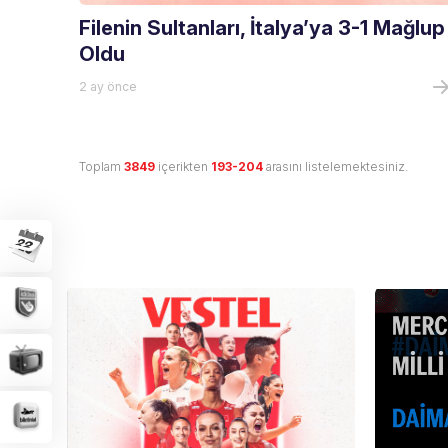
Filenin Sultanları, İtalya’ya 3-1 Mağlup
Oldu
2 ay önce
Toplam
3849
içerikten
193-204
arasını listelemektesiniz.