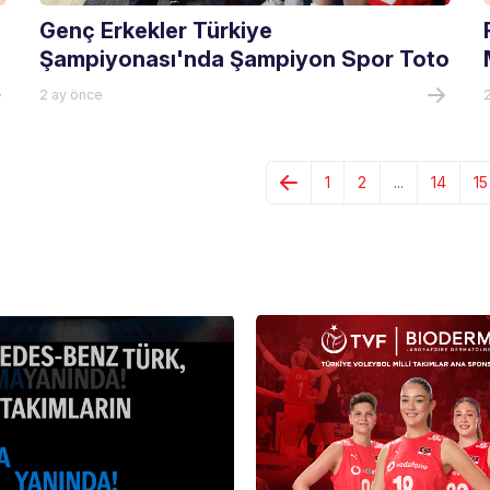
Genç Erkekler Türkiye
Şampiyonası'nda Şampiyon Spor Toto
2 ay önce
1
2
...
14
15