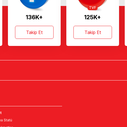
TVF
136K+
125K+
Takip Et
Takip Et
t
a Statü