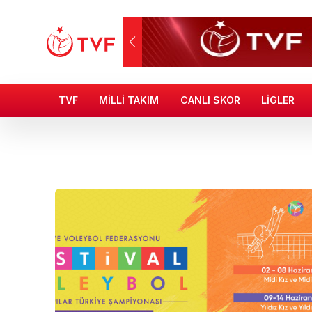
TVF
MİLLİ TAKIM
CANLI SKOR
LİGLER