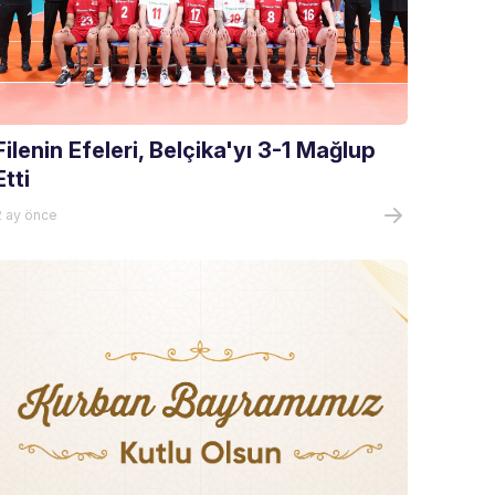
Filenin Efeleri, Belçika'yı 3-1 Mağlup
Etti
2 ay önce