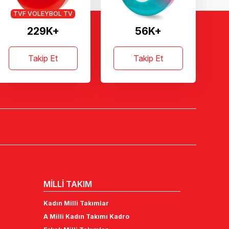
TVF VOLEYBOL TV
229K+
56K+
Takip Et
Takip Et
MİLLİ TAKIM
Kadın Milli Takımlar
A Milli Kadın Takımı Kadro