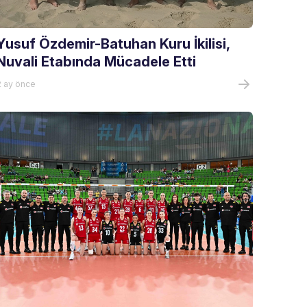
Yusuf Özdemir-Batuhan Kuru İkilisi,
Nuvali Etabında Mücadele Etti
2 ay önce