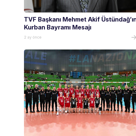
TVF Başkanı Mehmet Akif Üstündağ’ı
Kurban Bayramı Mesajı
2 ay önce