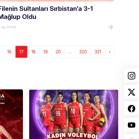
Filenin Sultanları Sırbistan’a 3-1
Mağlup Oldu
2 ay önce
16
17
18
19
20
...
320
321
›