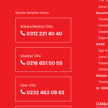
TVF Ta
Kanun 
Bizimle İletişime Geçin:
Kurulla
Yöneti
Deneti
Ankara Merkez Ofisi
Disipli
0312 221 40 40
Diğer K
KVKK
İlgili 
İstanbul Ofisi
Çerez 
0216 651 50 55
Kişise
Gizlili
İletişim
Telefo
İzmir Ofisi
VI. GE
0232 463 08 62
CANLI