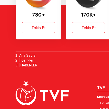
730+
170K+
Takip Et
Takip Et
Ana Sayfa
İçerikler
HABERLER
TVF
Mevzua
TVF An