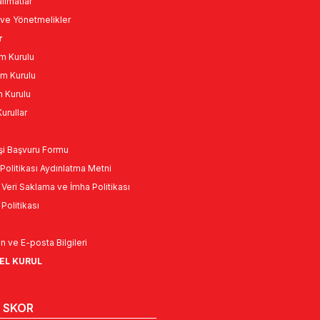
limatlar
ve Yönetmelikler
r
m Kurulu
m Kurulu
n Kurulu
urullar
Kişi Başvuru Formu
Politikası Aydınlatma Metni
l Veri Saklama ve İmha Politikası
k Politikası
n ve E-posta Bilgileri
NEL KURUL
 SKOR