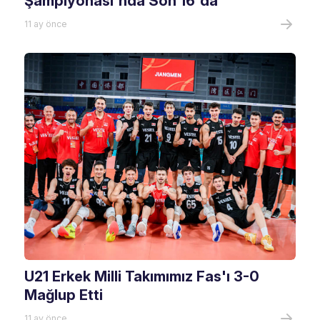
Şampiyonası'nda Son 16'da
11 ay önce
U21 Erkek Milli Takımımız Fas'ı 3-0
Mağlup Etti
11 ay önce