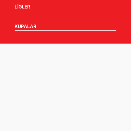
LİGLER
KUPALAR
MHGK
MEDYA
DUYURULAR
Göz Atabileceğiniz Diğer Linkler: