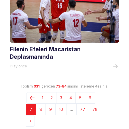
Filenin Efeleri Macaristan
Deplasmanında
11 ay önce
Toplam
931
içerikten
73-84
arasını listelemektesiniz.
1
2
3
4
5
6
7
8
9
10
...
77
78
›