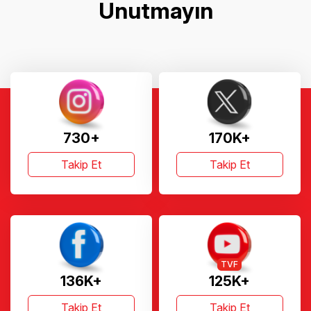
Unutmayın
730+
170K+
Takip Et
Takip Et
TVF
136K+
125K+
Takip Et
Takip Et