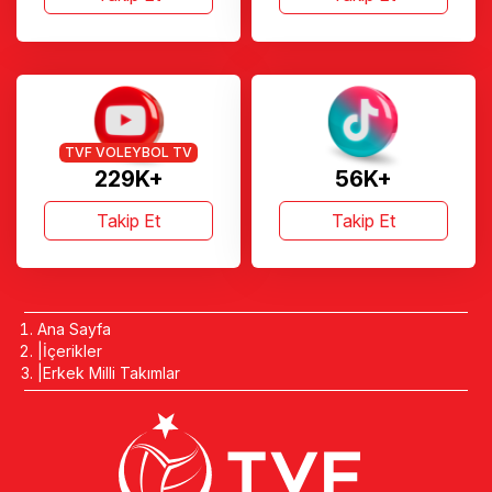
TVF VOLEYBOL TV
229K+
56K+
Takip Et
Takip Et
Ana Sayfa
İçerikler
Erkek Milli Takımlar