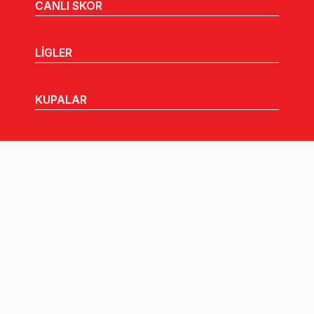
CANLI SKOR
LİGLER
KUPALAR
MHGK
MEDYA
DUYURULAR
Göz Atabileceğiniz Diğer Linkler: