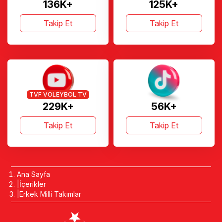
136K+
125K+
Takip Et
Takip Et
TVF VOLEYBOL TV
229K+
56K+
Takip Et
Takip Et
Ana Sayfa
İçerikler
Erkek Milli Takımlar