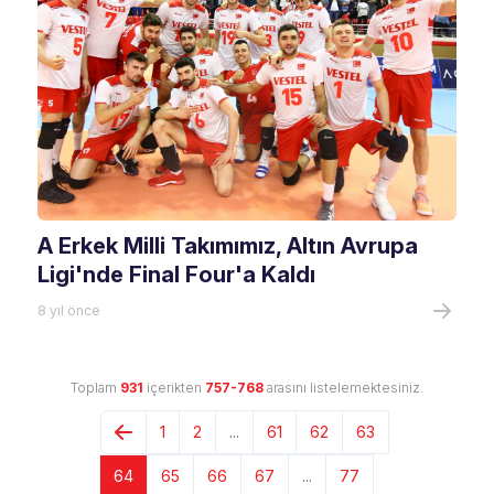
A Erkek Milli Takımımız, Altın Avrupa
Ligi'nde Final Four'a Kaldı
8 yıl önce
Toplam
931
içerikten
757-768
arasını listelemektesiniz.
1
2
...
61
62
63
64
65
66
67
...
77