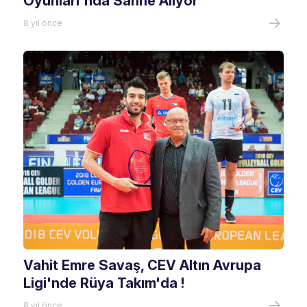
Oyunları'nda Sahne Alıyor
8 yıl önce
Vahit Emre Savaş, CEV Altın Avrupa
Ligi'nde Rüya Takım'da !
8 yıl önce