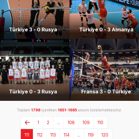
Türkiye 3 - 0 Rusya
Türkiye 0 - 3 Almanya
Türkiye 0 - 3 Rusya
Fransa 3 - 0 Türkiye
Toplam
1798
içerikten
1651-1665
arasını listelemektesiniz.
1
2
...
108
109
110
111
112
113
114
...
119
120