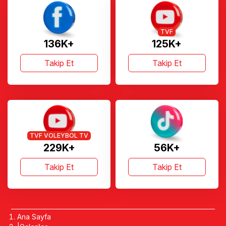
TVF
136K+
125K+
Takip Et
Takip Et
TVF VOLEYBOL TV
229K+
56K+
Takip Et
Takip Et
Ana Sayfa