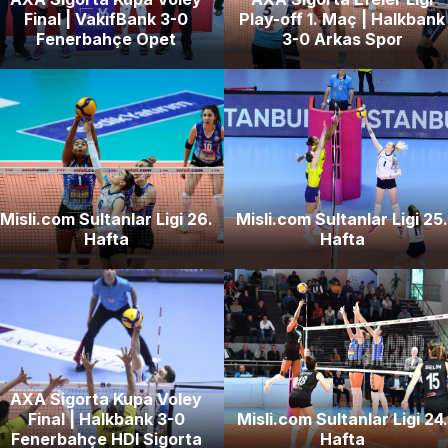
Final | VakıfBank 3-0
Play-off 1. Maç | Halkbank
Fenerbahçe Opet
3-0 Arkas Spor
Misli.com Sultanlar Ligi 26.
Misli.com Sultanlar Ligi 25.
Hafta
Hafta
AXA Sigorta Kupa Voley
Final | Halkbank 3-0
Misli.com Sultanlar Ligi 24.
Fenerbahçe HDI Sigorta
Hafta