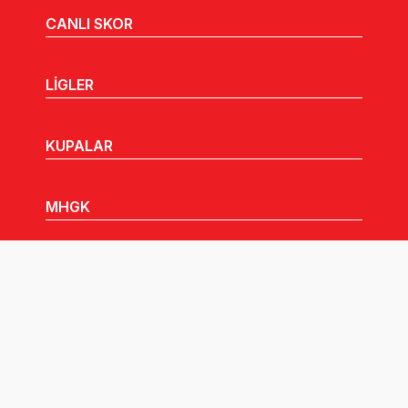
CANLI SKOR
LİGLER
KUPALAR
MHGK
MEDYA
DUYURULAR
Göz Atabileceğiniz Diğer Linkler: