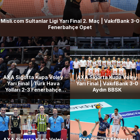
Misli.com Sultanlar Ligi Yarı Final 2. Maç | VakıfBank 3-0
Fenerbahçe Opet
AXA Sigorta Kupa Voley
AXA Sigorta Kupa Voley
Yarı Final | Türk Hava
Yarı Final | VakıfBank 3-0
Yolları 2-3 Fenerbahçe
Aydın BBSK
Opet
AXA Sigorta Kupa Voley
AXA Sigorta Efeler Ligi