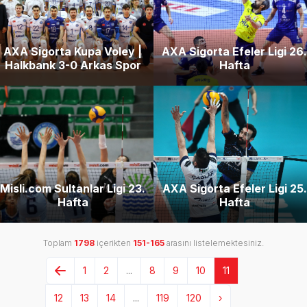
AXA Sigorta Kupa Voley |
AXA Sigorta Efeler Ligi 26.
Halkbank 3-0 Arkas Spor
Hafta
Misli.com Sultanlar Ligi 23.
AXA Sigorta Efeler Ligi 25.
Hafta
Hafta
Toplam
1798
içerikten
151-165
arasını listelemektesiniz.
1
2
...
8
9
10
11
12
13
14
...
119
120
›