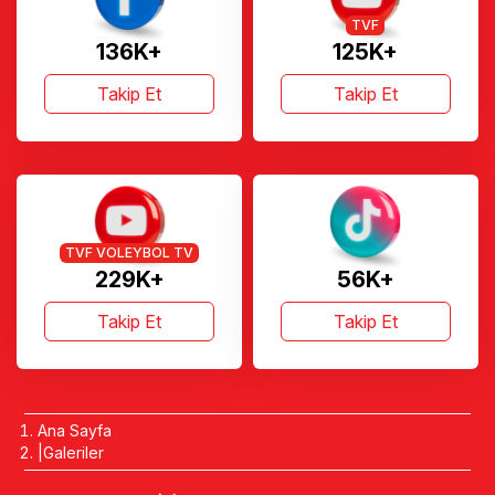
TVF
136K+
125K+
Takip Et
Takip Et
TVF VOLEYBOL TV
229K+
56K+
Takip Et
Takip Et
Ana Sayfa
Galeriler